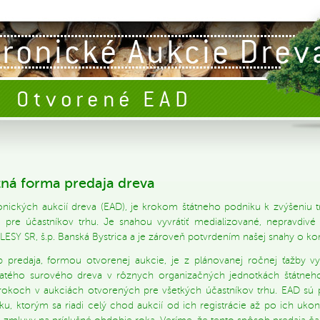
ná forma predaja dreva
onických aukcií dreva (EAD), je krokom štátneho podniku k zvýšeniu t
ti pre účastníkov trhu. Je snahou vyvrátiť medializované, nepravdiv
ESY SR, š.p. Banská Bystrica a je zároveň potvrdením našej snahy o kor
b predaja, formou otvorenej aukcie, je z plánovanej ročnej ťažby 
stnatého surového dreva v rôznych organizačných jednotkách štátne
rťrokoch v aukciách otvorených pre všetkých účastníkov trhu. EAD s
u, ktorým sa riadi celý chod aukcií od ich registrácie až po ich uko