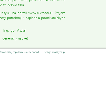
sti našej produkcie, poskytne rovnaké šance
e zrkadlom trhu.
lesy.sk na portáli www.e-wood.sk. Prajem
oty potrebnej k naplneniu podnikateľských
lai
iteľ
Slovenskej republiky, štátny podnik Design
maszyna.pl