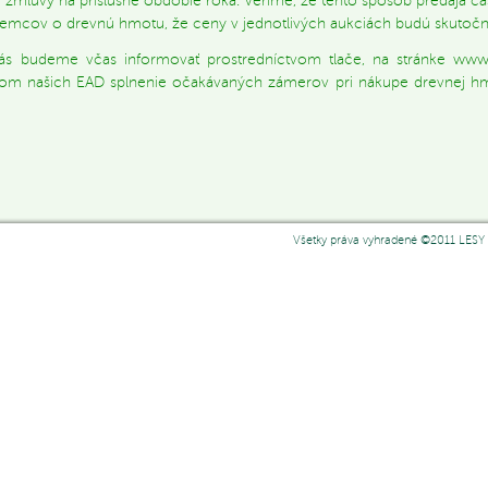
 zmluvy na príslušné obdobie roka. Veríme, že tento spôsob predaja ča
jemcov o drevnú hmotu, že ceny v jednotlivých aukciách budú skutočn
s budeme včas informovať prostredníctvom tlače, na stránke www.
kom našich EAD splnenie očakávaných zámerov pri nákupe drevnej hm
g. Igor Visz
nerálny riad
Všetky práva vyhradené ©2011 LESY 