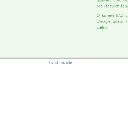
uzatvárané kúpne
pre všetkých záu
O konaní EAD vá
všetkým účastní
cieľov.
In
ge
Úvod
Aukcie