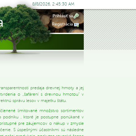
8/8/2026, 2:45:30 AM
Prihlásiť sa
Registrácia
ransparentnosti predaja drevnej hmoty a jej
é tvrdenia o „šafárení s drevnou hmotou“ v
ektnú správu lesov v majetku štátu.
vyčlenené limitované množstvo sortimentov
ho podniku , ktoré je postupne ponúkané v
ú prístupné pre záujemcov o nákup v zmysle
nčenie. S úspešnými účastníkmi sú následne