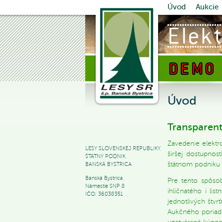
Úvod
Aukcie
Úvod
Transparent
Zavedenie elektr
LESY SLOVENSKEJ REPUBLIKY,
širšej dostupnos
ŠTÁTNY PODNIK,
štátnom podniku L
BANSKÁ BYSTRICA
Banská Bystrica,
Pre tento spôso
Námestie SNP 8
ihličnatého i li
IČO: 36038351
jednotlivých štv
Aukčného poriadk